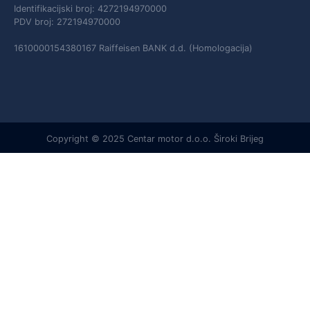
Identifikacijski broj: 4272194970000
PDV broj: 272194970000
1610000154380167 Raiffeisen BANK d.d. (Homologacija)
Copyright © 2025 Centar motor d.o.o. Široki Brijeg