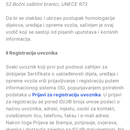
52.
Bočni zaštitni branici, UNECE R73
Da bi se olakšao i ubrzao postupak homologacije
dijelova, uređaja i opreme vozila, sačinjen je ovaj
vodič koji se sastoji od pisanih uputstava i korisnih
informacija.
II Registracija uvoznika
Svaki uvoznik koji prvi put podnosi zahtjev za
dobijanje Sertifikata o usklađenosti dijela, uređaja i
opreme vozila vrši prijavljivanje i registraciju putem
informacionog sistema (IS), popunjavanjem potrebnih
podataka u
Prijavi za registraciju uvoznika
. U prijavi
za registraciju se pored ID/JIB broja unose podaci o
nazivu uvoznika, adresi, mjestu, osobi za kontakt,
ovlašćenom licu, telefonu, faksu i e-mail adresi.
Nakon toga Prijava se štampa, potpisuje, ovjerava,
skenira i dostavlja zajedno sa ID/JIB dokumentom. Na