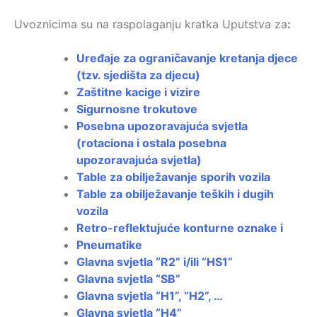
Uvoznicima su na raspolaganju kratka Uputstva za
:
Uređaje za ograničavanje kretanja djece
(tzv. sjedišta za djecu)
Zaštitne kacige i vizire
Sigurnosne trokutove
Posebna upozoravajuća svjetla
(rotaciona i ostala posebna
upozoravajuća svjetla)
Table za obilježavanje sporih vozila
Table za obilježavanje teških i dugih
vozila
Retro-reflektujuće konturne oznake i
Pneumatike
Glavna svjetla “R2” i/ili “HS1”
Glavna svjetla “SB”
Glavna svjetla “H1”, “H2”, …
Glavna svjetla “H4”