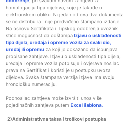
odobrenje
, pri svakom novom zahtjevu za
homologaciju tipa dijelova, koje je takođe u
elektronskom obliku. Ni jedan od ova dva dokumenta
se ne distribuira i nije predviđeno štampano izdanje.
Na osnovu Sertifikata i Tipskog odobrenja uvoznik
stiče mogućnost da odštampa
Izjavu o usklađenosti
tipa dijela, uređaja i opreme vozila za svaki dio,
uređaj ili opremu
za koji je dokazano da ispunjava
propisane zahtjeve. Izjavu o usklađenosti tipa dijela,
uređaja i opreme vozila potpisuje i ovjerava nosilac
prava na Sertifikat i koristi je u postupku uvoza
dijelova. Svaka štampana verzija izjave ima svoju
hronološku numeraciju.
Podnosilac zahtjeva može izvršiti unos više
pojedinačnih zahtjeva putem
Excel šablona.
2)
Administrativna taksa i troškovi postupka