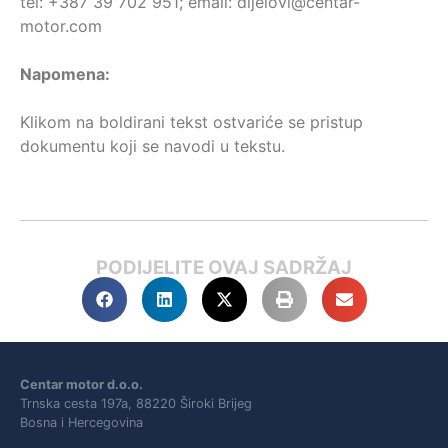
tel: +387 39 702 951; email: dijelovi@centar-
motor.com
Napomena:
Klikom na boldirani tekst ostvariće se pristup
dokumentu koji se navodi u tekstu.
PODIJELITE OVAJ SADRŽAJ
Centar motor d.o.o.
Trnska cesta 197a, 88220 Široki Brijeg
Bosna i Hercegovina