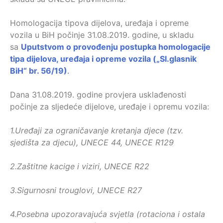
Homologacija tipova dijelova, uređaja i opreme
vozila u BiH počinje 31.08.2019. godine, u skladu
sa
Uputstvom o provođenju postupka homologacije
tipa dijelova, uređaja i opreme vozila („Sl.glasnik
BiH“ br. 56/19)
.
Dana 31.08.2019. godine provjera usklađenosti
počinje za sljedeće dijelove, uređaje i opremu vozila:
1.
Uređaji za ograničavanje kretanja djece (tzv.
sjedišta za djecu), UNECE 44, UNECE R129
2.
Zaštitne kacige i viziri, UNECE R22
3.
Sigurnosni trouglovi, UNECE R27
4.
Posebna upozoravajuća svjetla (rotaciona i ostala