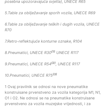
posebna upozoravajuća svjetla), UNECE R65
5.
Table za obilježavanje sporih vozila, UNECE R69
6.
Table za obilježavanje teških i dugih vozila, UNECE
R70
7.
Retro-reflektujuće konturne oznake, R104
(1)
8.
Pneumatici, UNECE R30
UNECE R117
(2)
9.Pneumatici, UNECE R54
, UNECE R117
(3)
10.Pneumatici, UNECE R75
1 Ovaj pravilnik se odnosi na nove pnеumаtike
konstruisane prvеnstvеnо zа vоzilа kаtеgоriјa М1, N1,
О1 i О2. Nе оdnоsi sе nа pnеumаtikе konstruisane
prvenstveno zа vоzilа muzејskе vriјеdnоsti, i zа