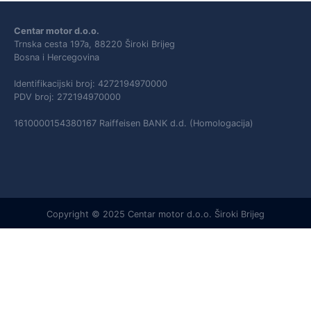
Centar motor d.o.o.
Trnska cesta 197a, 88220 Široki Brijeg
Bosna i Hercegovina
Identifikacijski broj: 4272194970000
PDV broj: 272194970000
1610000154380167 Raiffeisen BANK d.d. (Homologacija)
Copyright © 2025 Centar motor d.o.o. Široki Brijeg